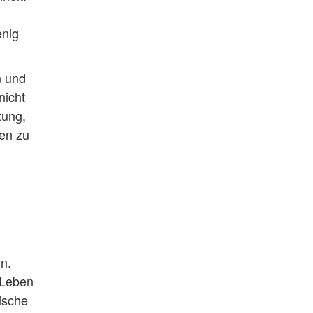
enig
n und
nicht
tung,
ben zu
n.
 Leben
ische