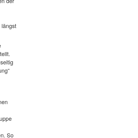
en der
 längst
e
llt.
seitig
ung“
nen
ruppe
en. So