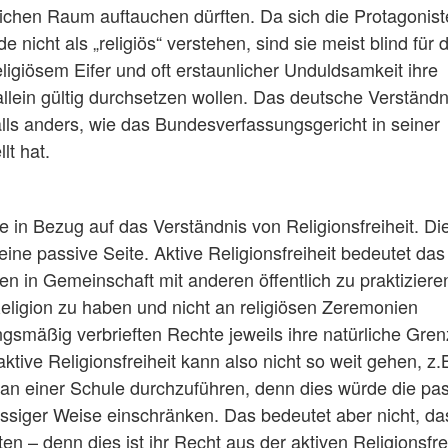
lichen Raum auftauchen dürften. Da sich die Protagonis
icht als „religiös“ verstehen, sind sie meist blind für d
eligiösem Eifer und oft erstaunlicher Unduldsamkeit ihre
lein gültig durchsetzen wollen. Das deutsche Verständn
alls anders, wie das Bundesverfassungsgericht in seiner
t hat.
e in Bezug auf das Verständnis von Religionsfreiheit. Di
 eine passive Seite. Aktive Religionsfreiheit bedeutet das
n in Gemeinschaft mit anderen öffentlich zu praktiziere
Religion zu haben und nicht an religiösen Zeremonien
gsmäßig verbrieften Rechte jeweils ihre natürliche Gre
ive Religionsfreiheit kann also nicht so weit gehen, z.B
t an einer Schule durchzuführen, denn dies würde die pa
ässiger Weise einschränken. Das bedeutet aber nicht, da
en – denn dies ist ihr Recht aus der aktiven Religionsfrei