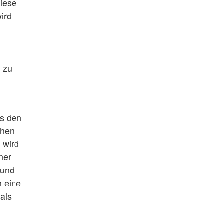
diese
wird
r
n zu
es den
chen
 wird
ner
 und
n eine
 als