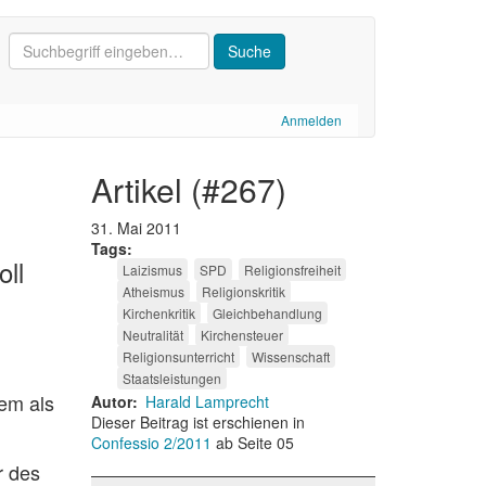
Anmelden
artikel (#267)
31. Mai 2011
Tags
ll
Laizismus
SPD
Religionsfreiheit
Atheismus
Religionskritik
Kirchenkritik
Gleichbehandlung
Neutralität
Kirchensteuer
Religionsunterricht
Wissenschaft
Staatsleistungen
em als
Autor
Harald Lamprecht
Dieser Beitrag ist erschienen in
Confessio 2/2011
ab Seite 05
r des