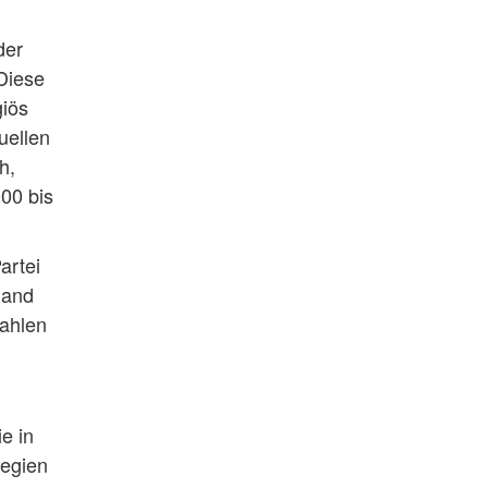
der
 Diese
giös
tuellen
h,
000 bis
artei
land
Zahlen
e in
legien