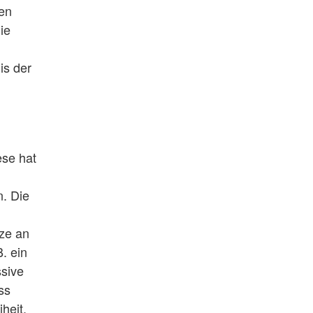
ten
ie
is der
ese hat
n. Die
nze an
. ein
ssive
ss
heit.