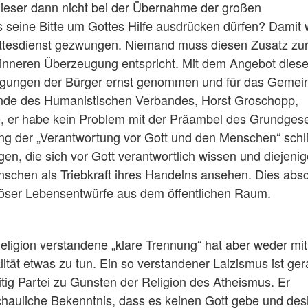
 dieser dann nicht bei der Übernahme der großen
 seine Bitte um Gottes Hilfe ausdrücken dürfen? Damit 
ttesdienst gezwungen. Niemand muss diesen Zusatz zu
inneren Überzeugung entspricht. Mit dem Angebot diese
eugungen der Bürger ernst genommen und für das Gemei
ende des Humanistischen Verbandes, Horst Groschopp,
e, er habe kein Problem mit der Präambel des Grundges
sung der „Verantwortung vor Gott und den Menschen“ schl
en, die sich vor Gott verantwortlich wissen und diejenig
nschen als Triebkraft ihres Handelns ansehen. Dies abs
iöser Lebensentwürfe aus dem öffentlichen Raum.
eligion verstandene „klare Trennung“ hat aber weder mit
alität etwas zu tun. Ein so verstandener Laizismus ist ge
seitig Partei zu Gunsten der Religion des Atheismus. Er
nschauliche Bekenntnis, dass es keinen Gott gebe und des