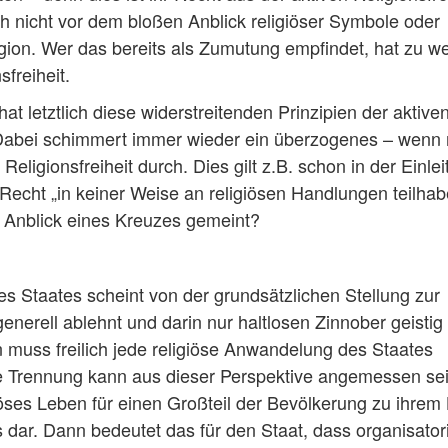
ch nicht vor dem bloßen Anblick religiöser Symbole oder
gion. Wer das bereits als Zumutung empfindet, hat zu w
sfreiheit.
at letztlich diese widerstreitenden Prinzipien der aktive
. Dabei schimmert immer wieder ein überzogenes – wenn 
Religionsfreiheit durch. Dies gilt z.B. schon in der Einlei
as Recht „in keiner Weise an religiösen Handlungen teilha
er Anblick eines Kreuzes gemeint?
 Staates scheint von der grundsätzlichen Stellung zur
erell ablehnt und darin nur haltlosen Zinnober geistig
 muss freilich jede religiöse Anwandelung des Staates
ale Trennung kann aus dieser Perspektive angemessen sei
öses Leben für einen Großteil der Bevölkerung zu ihrem
s dar. Dann bedeutet das für den Staat, dass organisator