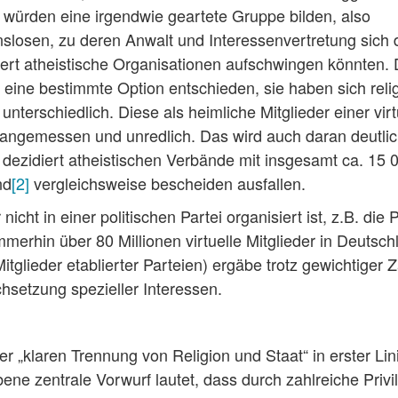
 würden eine irgendwie geartete Gruppe bilden, also
slosen, zu deren Anwalt und Interessenvertretung sich 
diert atheistische Organisationen aufschwingen könnten.
eine bestimmte Option entschieden, sie haben sich reli
 unterschiedlich. Diese als heimliche Mitglieder einer vir
nangemessen und unredlich. Das wird auch daran deutlic
 dezidiert atheistischen Verbände mit insgesamt ca. 15 
nd
[2]
vergleichsweise bescheiden ausfallen.
cht in einer politischen Partei organisiert ist, z.B. die P
mmerhin über 80 Millionen virtuelle Mitglieder in Deutsch
Mitglieder etablierter Parteien) ergäbe trotz gewichtiger 
hsetzung spezieller Interessen.
r „klaren Trennung von Religion und Staat“ in erster Lini
ene zentrale Vorwurf lautet, dass durch zahlreiche Privi