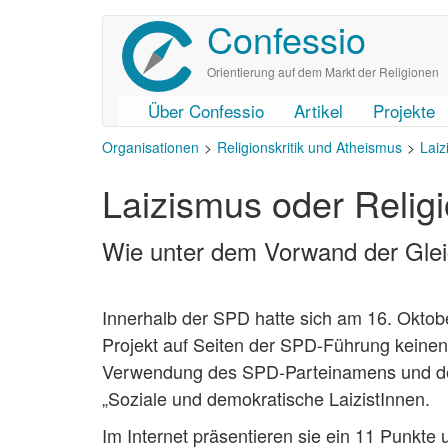
Confessio
Direkt
zum
Inhalt
Orientierung auf dem Markt der Religionen
Über Confessio
Artikel
Projekte
User
Main
Organisationen
Religionskritik und Atheismus
Laiz
account
navigation
Laizismus oder Religi
menu
Wie unter dem Vorwand der Glei
Innerhalb der SPD hatte sich am 16. Oktober
Projekt auf Seiten der SPD-Führung keinen 
Verwendung des SPD-Parteinamens und der I
„Soziale und demokratische LaizistInnen.
Im Internet präsentieren sie ein 11 Punkt