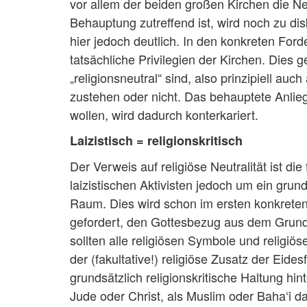
vor allem der beiden großen Kirchen die Neu
Behauptung zutreffend ist, wird noch zu disk
hier jedoch deutlich. In den konkreten For
tatsächliche Privilegien der Kirchen. Dies 
„religionsneutral“ sind, also prinzipiell a
zustehen oder nicht. Das behauptete Anliege
wollen, wird dadurch konterkariert.
Laizistisch = religionskritisch
Der Verweis auf religiöse Neutralität ist d
laizistischen Aktivisten jedoch um ein gru
Raum. Dies wird schon im ersten konkreten 
gefordert, den Gottesbezug aus dem Grund
sollten alle religiösen Symbole und religi
der (fakultative!) religiöse Zusatz der Ei
grundsätzlich religionskritische Haltung hi
Jude oder Christ, als Muslim oder Baha‘i d