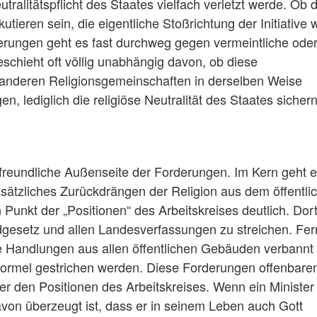
tralitätspflicht des Staates vielfach verletzt werde. Ob 
utieren sein, die eigentliche Stoßrichtung der Initiative 
derungen geht es fast durchweg gegen vermeintliche ode
geschieht oft völlig unabhängig davon, ob diese
uch anderen Religionsgemeinschaften in derselben Weise
n, lediglich die religiöse Neutralität des Staates sicher
ie freundliche Außenseite der Forderungen. Im Kern geht 
ndsätzliches Zurückdrängen der Religion aus dem öffentli
Punkt der „Positionen“ des Arbeitskreises deutlich. Dort
gesetz und allen Landesverfassungen zu streichen. Fer
öse Handlungen aus allen öffentlichen Gebäuden verbannt
desformel gestrichen werden. Diese Forderungen offenbare
nter den Positionen des Arbeitskreises. Wenn ein Minister
avon überzeugt ist, dass er in seinem Leben auch Gott