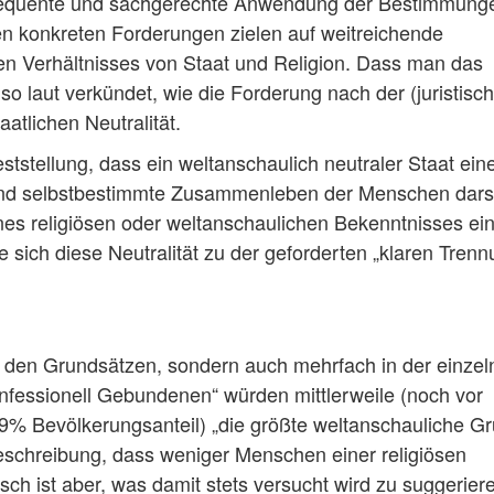
onsequente und sachgerechte Anwendung der Bestimmung
en konkreten Forderungen zielen auf weitreichende
n Verhältnisses von Staat und Religion. Dass man das
 so laut verkündet, wie die Forderung nach der (juristisch
tlichen Neutralität.
tstellung, dass ein weltanschaulich neutraler Staat ein
 und selbstbestimmte Zusammenleben der Menschen darste
es religiösen oder weltanschaulichen Bekenntnisses ein
e sich diese Neutralität zu der geforderten „klaren Trenn
n den Grundsätzen, sondern auch mehrfach in der einzel
onfessionell Gebundenen“ würden mittlerweile (noch vor
29% Bevölkerungsanteil) „die größte weltanschauliche G
beschreibung, dass weniger Menschen einer religiösen
lsch ist aber, was damit stets versucht wird zu suggerier