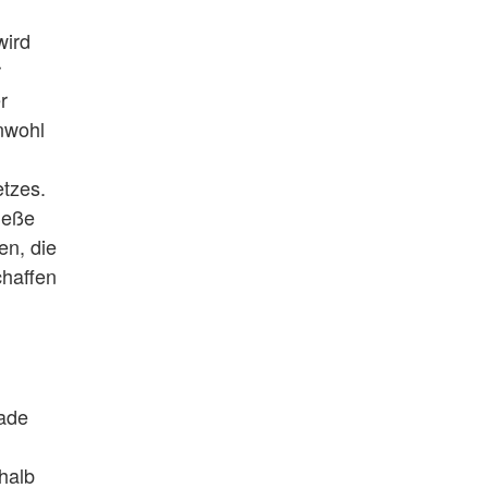
wird
r
r
nwohl
etzes.
ieße
en, die
chaffen
rade
halb