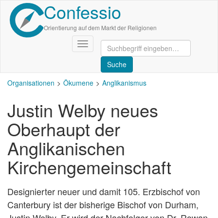
Confessio
Direkt
zum
Inhalt
Orientierung auf dem Markt der Religionen
Navigation
aktivieren/deaktivieren
Organisationen
Ökumene
Anglikanismus
Justin Welby neues
Oberhaupt der
Anglikanischen
Kirchengemeinschaft
Designierter neuer und damit 105. Erzbischof von
Canterbury ist der bisherige Bischof von Durham,
Justin Welby. Er wird der Nachfolger von Dr. Rowan