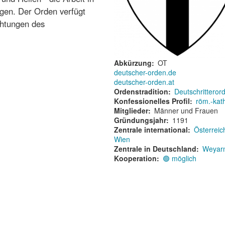
ngen. Der Orden verfügt
chtungen des
Abkürzung
OT
deutscher-orden.de
deutscher-orden.at
Ordenstradition
Deutschritteror
Konfessionelles Profil
röm.-kat
Mitglieder
Männer und Frauen
Gründungsjahr
1191
Zentrale international
Österreic
Wien
Zentrale in Deutschland
Weyar
Kooperation
🟢 möglich