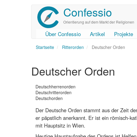
Confessio
Direkt
zum
Inhalt
Orientierung auf dem Markt der Religionen
Über Confessio
Artikel
Projekte
User
Main
Startseite
account
navigation
Ritterorden
Deutscher Orden
menu
Deutscher Orden
Ordensnamen
Deutschherrenorden
Deutschritterorden
Deutschorden
Der Deutsche Orden stammt aus der Zeit der
er päpstlich anerkannt. Er ist ein römisch-kat
mit Hauptsitz in Wien.
Heutige Hauptaufgabe des Ordens ist Helfen u