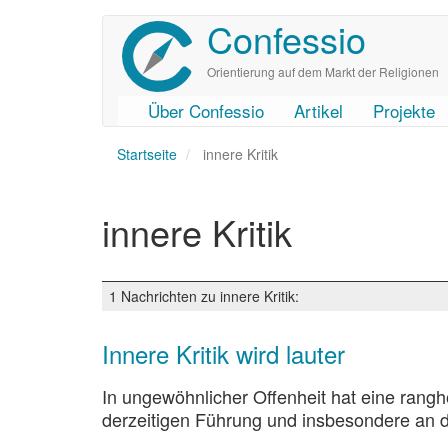
Confessio
Direkt
zum
Inhalt
Orientierung auf dem Markt der Religionen
Über Confessio
Artikel
Projekte
User
Main
Startseite
account
navigation
innere Kritik
menu
innere Kritik
1 Nachrichten zu innere Kritik:
Innere Kritik wird lauter
In ungewöhnlicher Offenheit hat eine rangho
derzeitigen Führung und insbesondere an