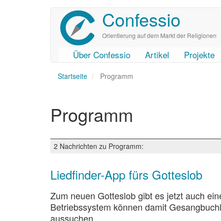
Confessio
Direkt
zum
Inhalt
Orientierung auf dem Markt der Religionen
Über Confessio
Artikel
Projekte
User
Main
Startseite
account
navigation
Programm
menu
Programm
2 Nachrichten zu Programm:
Liedfinder-App fürs Gotteslob
Zum neuen Gotteslob gibt es jetzt auch ei
Betriebssystem können damit Gesangbuchli
aussuchen.