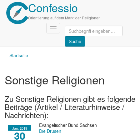
Confessio
Direkt
zum
Inhalt
Orientierung auf dem Markt der Religionen
Navigation
aktivieren/deaktivieren
Startseite
Sonstige Religionen
Zu Sonstige Religionen gibt es folgende
Beiträge (Artikel / Literaturhinweise /
Nachrichten):
Evangelischer Bund Sachsen
Jan. 2019
Die Drusen
30