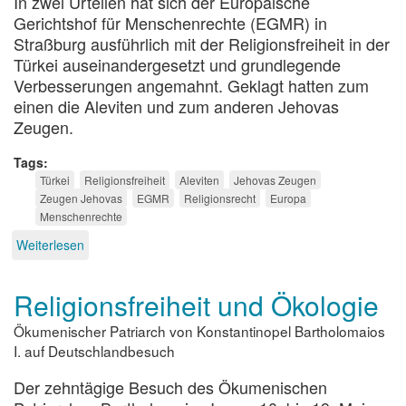
In zwei Urteilen hat sich der Europäische
Gerichtshof für Menschenrechte (EGMR) in
Straßburg ausführlich mit der Religionsfreiheit in der
Türkei auseinandergesetzt und grundlegende
Verbesserungen angemahnt. Geklagt hatten zum
einen die Aleviten und zum anderen Jehovas
Zeugen.
Tags
Türkei
Religionsfreiheit
Aleviten
Jehovas Zeugen
Zeugen Jehovas
EGMR
Religionsrecht
Europa
Menschenrechte
Weiterlesen
über
Türkei
und
Religionsfreiheit und Ökologie
die
Religionsfreiheit
Ökumenischer Patriarch von Konstantinopel Bartholomaios
I. auf Deutschlandbesuch
Der zehntägige Besuch des Ökumenischen