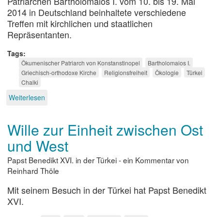
Patriarchen Bartholomaios I. vom 10. bis 19. Mai
2014 in Deutschland beinhaltete verschiedene
Treffen mit kirchlichen und staatlichen
Repräsentanten.
Tags
Ökumenischer Patriarch von Konstanstinopel
Bartholomaios I.
Griechisch-orthodoxe Kirche
Religionsfreiheit
Ökologie
Türkei
Chalki
Weiterlesen
über
Religionsfreiheit
und
Wille zur Einheit zwischen Ost
Ökologie
und West
Papst Benedikt XVI. in der Türkei - ein Kommentar von
Reinhard Thöle
Mit seinem Besuch in der Türkei hat Papst Benedikt
XVI.