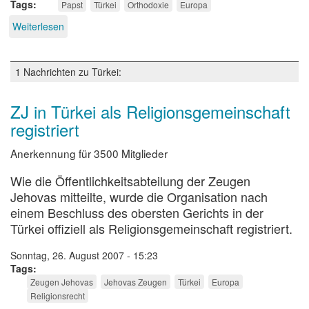
Tags
Papst
Türkei
Orthodoxie
Europa
Weiterlesen
über
Wille
zur
Einheit
1 Nachrichten zu Türkei:
zwischen
Ost
und
ZJ in Türkei als Religionsgemeinschaft
West
registriert
Anerkennung für 3500 Mitglieder
Wie die Öffentlichkeitsabteilung der Zeugen
Jehovas mitteilte, wurde die Organisation nach
einem Beschluss des obersten Gerichts in der
Türkei offiziell als Religionsgemeinschaft registriert.
Sonntag, 26. August 2007 - 15:23
Tags
Zeugen Jehovas
Jehovas Zeugen
Türkei
Europa
Religionsrecht