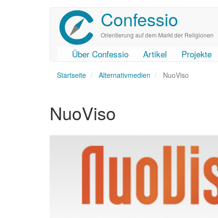
Confessio
Direkt
zum
Inhalt
Orientierung auf dem Markt der Religionen
Über Confessio
Artikel
Projekte
User
Main
Startseite
account
navigation
Alternativmedien
NuoViso
menu
NuoViso