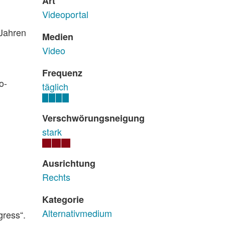
Art
Videoportal
 Jahren
Medien
Video
Frequenz
o-
täglich
Verschwörungsneigung
stark
Ausrichtung
Rechts
Kategorie
Alternativmedium
gress“.