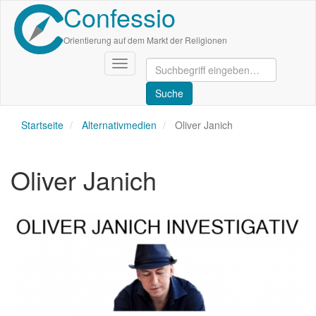
Confessio
Direkt
zum
Inhalt
Orientierung auf dem Markt der Religionen
Navigation
aktivieren/deaktivieren
Startseite
Alternativmedien
Oliver Janich
Oliver Janich