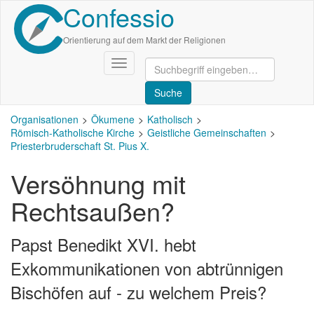
Confessio
Direkt
zum
Inhalt
Orientierung auf dem Markt der Religionen
Navigation
aktivieren/deaktivieren
Organisationen
Ökumene
Katholisch
Römisch-Katholische Kirche
Geistliche Gemeinschaften
Priesterbruderschaft St. Pius X.
Versöhnung mit
Rechtsaußen?
Papst Benedikt XVI. hebt
Exkommunikationen von abtrünnigen
Bischöfen auf - zu welchem Preis?