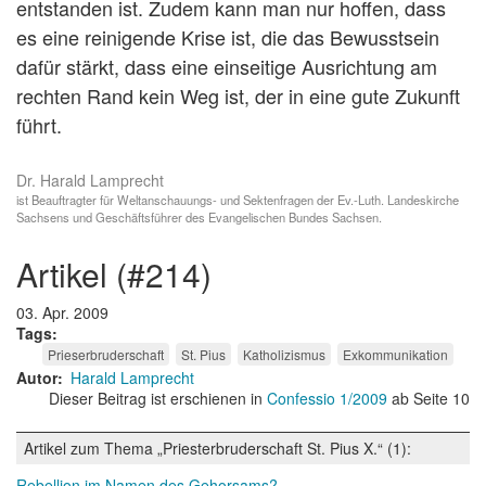
entstanden ist. Zudem kann man nur hoffen, dass
es eine reinigende Krise ist, die das Bewusstsein
dafür stärkt, dass eine einseitige Ausrichtung am
rechten Rand kein Weg ist, der in eine gute Zukunft
führt.
Dr. Harald Lamprecht
ist Beauftragter für Weltanschauungs- und Sektenfragen der Ev.-Luth. Landeskirche
Sachsens und Geschäftsführer des Evangelischen Bundes Sachsen.
artikel (#214)
03. Apr. 2009
Tags
Prieserbruderschaft
St. Pius
Katholizismus
Exkommunikation
Autor
Harald Lamprecht
Dieser Beitrag ist erschienen in
Confessio 1/2009
ab Seite 10
Artikel zum Thema „Priesterbruderschaft St. Pius X.“ (1):
Rebellion im Namen des Gehorsams?