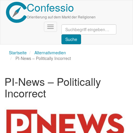
Confessio
Direkt
zum
Inhalt
Orientierung auf dem Markt der Religionen
Navigation
aktivieren/deaktivieren
Startseite
Alternativmedien
PI-News – Politically Incorrect
PI-News – Politically
Incorrect