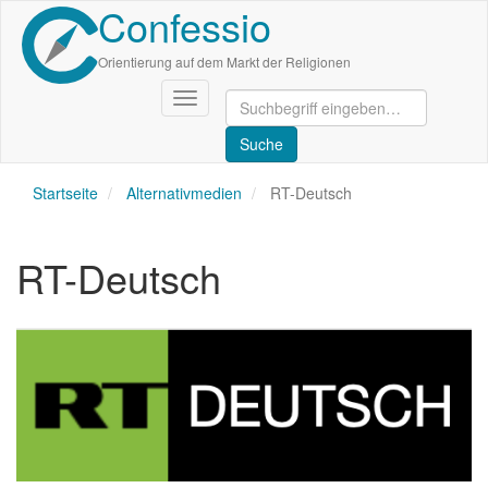
Confessio
Direkt
zum
Inhalt
Orientierung auf dem Markt der Religionen
Navigation
aktivieren/deaktivieren
Startseite
Alternativmedien
RT-Deutsch
RT-Deutsch