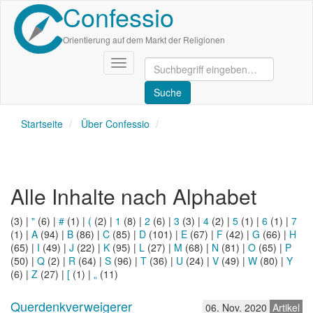
Confessio
Direkt
zum
Inhalt
Orientierung auf dem Markt der Religionen
Navigation
aktivieren/deaktivieren
Startseite
Über Confessio
Alle Inhalte nach Alphabet
(3)
|
"
(6)
|
#
(1)
|
(
(2)
|
1
(8)
|
2
(6)
|
3
(3)
|
4
(2)
|
5
(1)
|
6
(1)
|
7
(1)
|
A
(94)
|
B
(86)
|
C
(85)
|
D
(101)
|
E
(67)
|
F
(42)
|
G
(66)
|
H
(65)
|
I
(49)
|
J
(22)
|
K
(95)
|
L
(27)
|
M
(68)
|
N
(81)
|
O
(65)
|
P
(50)
|
Q
(2)
|
R
(64)
|
S
(96)
|
T
(36)
|
U
(24)
|
V
(49)
|
W
(80)
|
Y
(6)
|
Z
(27)
|
[
(1)
|
„
(11)
Querdenkverweigerer
06. Nov. 2020
Artikel