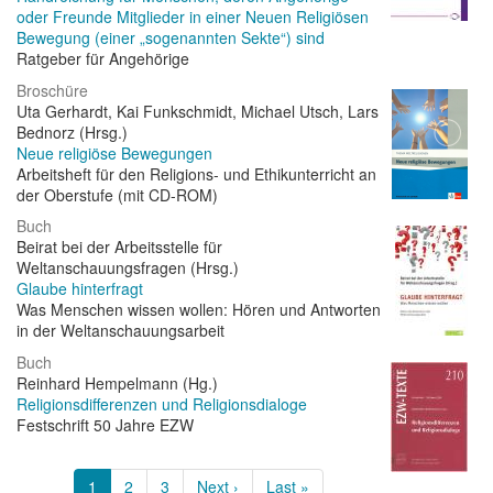
oder Freunde Mitglieder in einer Neuen Religiösen
Bewegung (einer „sogenannten Sekte“) sind
Ratgeber für Angehörige
Broschüre
Uta Gerhardt, Kai Funkschmidt, Michael Utsch, Lars
Bednorz (Hrsg.)
Neue religiöse Bewegungen
Arbeitsheft für den Religions- und Ethikunterricht an
der Oberstufe (mit CD-ROM)
Buch
Beirat bei der Arbeitsstelle für
Weltanschauungsfragen (Hrsg.)
Glaube hinterfragt
Was Menschen wissen wollen: Hören und Antworten
in der Weltanschauungsarbeit
Buch
Reinhard Hempelmann (Hg.)
Religionsdifferenzen und Religionsdialoge
Festschrift 50 Jahre EZW
Seitennummerierung
Aktuelle
1
Page
2
Page
3
Nächste
Next ›
Letzte
Last »