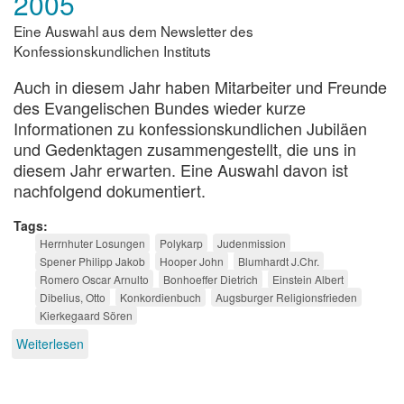
2005
Eine Auswahl aus dem Newsletter des
Konfessionskundlichen Instituts
Auch in diesem Jahr haben Mitarbeiter und Freunde
des Evangelischen Bundes wieder kurze
Informationen zu konfessionskundlichen Jubiläen
und Gedenktagen zusammengestellt, die uns in
diesem Jahr erwarten. Eine Auswahl davon ist
nachfolgend dokumentiert.
Tags
Herrnhuter Losungen
Polykarp
Judenmission
Spener Philipp Jakob
Hooper John
Blumhardt J.Chr.
Romero Oscar Arnulto
Bonhoeffer Dietrich
Einstein Albert
Dibelius, Otto
Konkordienbuch
Augsburger Religionsfrieden
Kierkegaard Sören
Weiterlesen
über
Konfessionskundliche
Jubiläen
2005