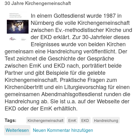
30 Jahre Kirchengemeinschaft
der
Feier
In einem Gottesdienst wurde 1987 in
der
Nürnberg die volle Kirchengemeinschaft
Eucharistie
zwischen Ev.-methodistischer Kirche und
der EKD erklärt. Zur 30-Jahrfeier dieses
Ereignisses wurde von beiden Kirchen
gemeinsam eine Handreichung veröffentlicht. Der
Text zeichnet die Geschichte der Gespräche
zwischen EmK und EKD nach, porträtiert beide
Partner und gibt Beispiele für die gelebte
Kirchengemeinschaft. Praktische Fragen zum
Kirchenübertritt und ein Liturgievorschlag für einen
gemeinsamen Abendmahlsgottesdienst runden die
Handreichung ab. Sie ist u.a. auf der Webseite der
EKD oder der EmK erhältlich.
Tags
Kirchengemeinschaft
EmK
EKD
Handreichung
Weiterlesen
über
Neuen Kommentar hinzufügen
Handreichung