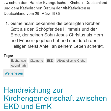
zwischen dem Rat der Evangelischen Kirche in Deutschland
und dem Katholischen Bistum der Alt-Katholiken in
Deutschland vom 29. März 1985
Gemeinsam bekennen die beteiligten Kirchen
Gott als den Schöpfer des Himmels und der
Erde, der seinen Sohn Jesus Christus als Herrn
und Erlöser gegeben hat und uns durch den
Heiligen Geist Anteil an seinem Leben schenkt.
Tags
Eucharistie
Ökumene
EKD
Altkatholische Kirche
Abendmahl
Weiterlesen
über
Vereinbarung
über
Handreichung zur
eine
gegenseitige
Kirchengemeinschaft zwischen
Einladung
zur
EKD und EmK
Teilnahme
an