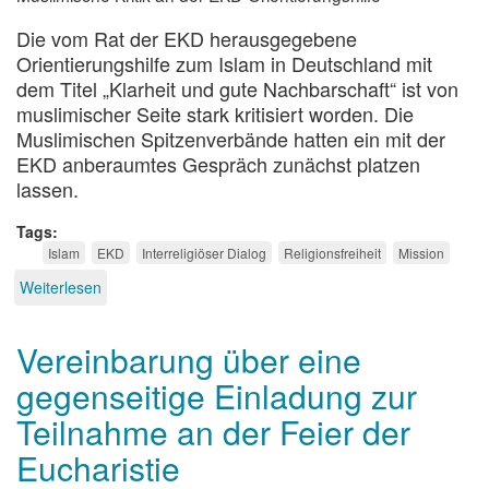
Die vom Rat der EKD herausgegebene
Orientierungshilfe zum Islam in Deutschland mit
dem Titel „Klarheit und gute Nachbarschaft“ ist von
muslimischer Seite stark kritisiert worden. Die
Muslimischen Spitzenverbände hatten ein mit der
EKD anberaumtes Gespräch zunächst platzen
lassen.
Tags
Islam
EKD
Interreligiöser Dialog
Religionsfreiheit
Mission
Weiterlesen
über
Wieviel
Klarheit
Vereinbarung über eine
verträgt
die
gegenseitige Einladung zur
Nachbarschaft?
Teilnahme an der Feier der
Eucharistie