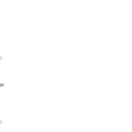
)
er
)