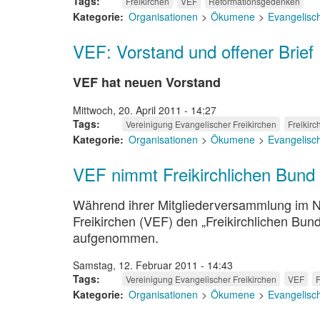
Tags
Freikirchen
VEF
Reformationsgedenken
Kategorie
Organisationen
Ökumene
Evangelisc
VEF: Vorstand und offener Brief
VEF hat neuen Vorstand
Mittwoch, 20. April 2011 - 14:27
Tags
Vereinigung Evangelischer Freikirchen
Freikirc
Kategorie
Organisationen
Ökumene
Evangelisc
VEF nimmt Freikirchlichen Bund
Während ihrer Mitgliederversammlung im No
Freikirchen (VEF) den „Freikirchlichen Bun
aufgenommen.
Samstag, 12. Februar 2011 - 14:43
Tags
Vereinigung Evangelischer Freikirchen
VEF
F
Kategorie
Organisationen
Ökumene
Evangelisc