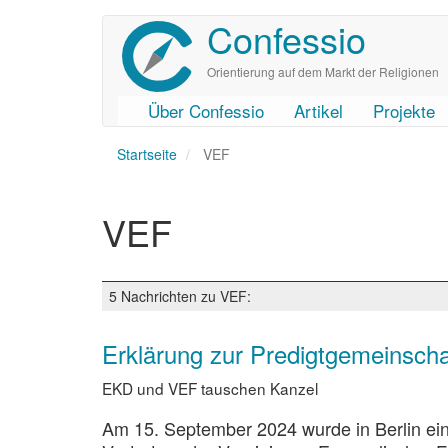
Confessio
Direkt
zum
Inhalt
Orientierung auf dem Markt der Religionen
Über Confessio
Artikel
Projekte
User
Main
Startseite
account
navigation
VEF
menu
VEF
5 Nachrichten zu VEF:
Erklärung zur Predigtgemeinsc
EKD und VEF tauschen Kanzel
Am 15. September 2024 wurde in Berlin ei