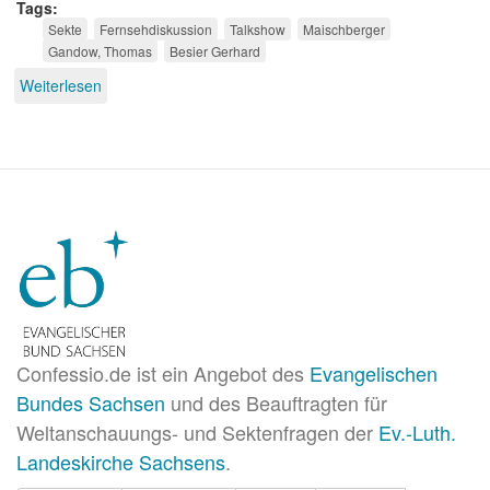
Tags
Sekte
Fernsehdiskussion
Talkshow
Maischberger
Gandow, Thomas
Besier Gerhard
Weiterlesen
über
Missverständnisse
bei
Maischberger
Confessio.de ist ein Angebot des
Evangelischen
Bundes Sachsen
und des Beauftragten für
Weltanschauungs- und Sektenfragen der
Ev.-Luth.
Landeskirche Sachsens
.