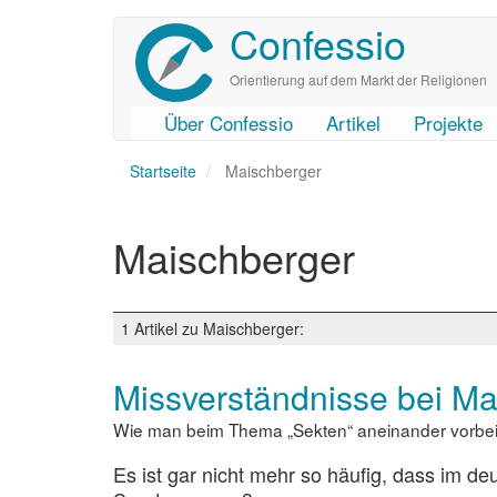
Confessio
Direkt
zum
Inhalt
Orientierung auf dem Markt der Religionen
Über Confessio
Artikel
Projekte
User
Main
Startseite
account
navigation
Maischberger
menu
Maischberger
1 Artikel zu Maischberger:
Missverständnisse bei Ma
Wie man beim Thema „Sekten“ aneinander vorbe
Es ist gar nicht mehr so häufig, dass im d