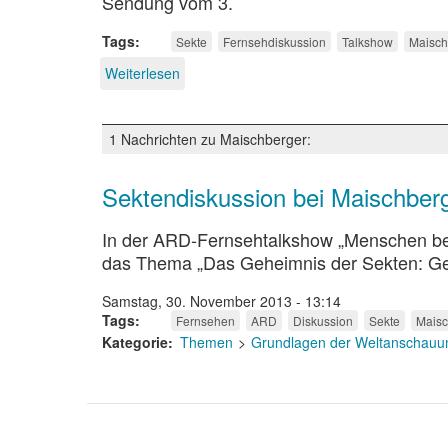
Sendung vom 3.
Tags
Sekte
Fernsehdiskussion
Talkshow
Maisch
Weiterlesen
über
Missverständnisse
bei
Maischberger
1 Nachrichten zu Maischberger:
Sektendiskussion bei Maischber
In der ARD-Fernsehtalkshow „Menschen bei
das Thema „Das Geheimnis der Sekten: Ge
Samstag, 30. November 2013 - 13:14
Tags
Fernsehen
ARD
Diskussion
Sekte
Maisc
Kategorie
Themen
Grundlagen der Weltanschauun