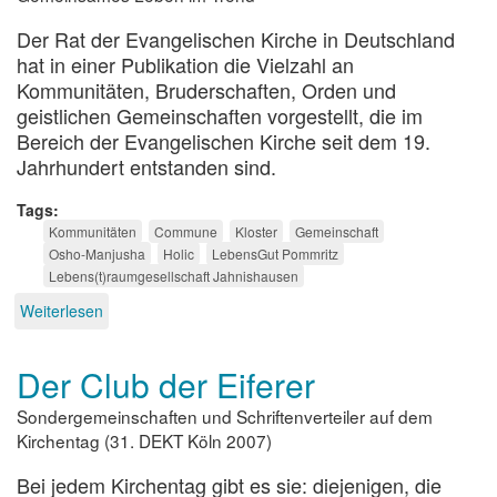
Der Rat der Evangelischen Kirche in Deutschland
hat in einer Publikation die Vielzahl an
Kommunitäten, Bruderschaften, Orden und
geistlichen Gemeinschaften vorgestellt, die im
Bereich der Evangelischen Kirche seit dem 19.
Jahrhundert entstanden sind.
Tags
Kommunitäten
Commune
Kloster
Gemeinschaft
Osho-Manjusha
Holic
LebensGut Pommritz
Lebens(t)raumgesellschaft Jahnishausen
Weiterlesen
über
Kommunitäten
außerhalb
Der Club der Eiferer
der
Kirchen
Sondergemeinschaften und Schriftenverteiler auf dem
Kirchentag (31. DEKT Köln 2007)
Bei jedem Kirchentag gibt es sie: diejenigen, die