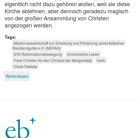
eigentlich nicht dazu gehören wollen, weil sie diese
Kirche ablehnen, aber dennoch geradezu magisch
von der großen Ansammlung von Christen
angezogen werden.
Tags
Missionsgesellschaft zur Erhaltung und Förderung adventistischen
Glaubensgutes e.V. (MEFAG)
STA-Reformationsbewegung
Universelles Leben
Freie Christen für den Christus der Bergpredigt
Holic
Chick-Traktate
Weiterlesen
über
Der
Club
der
Eiferer