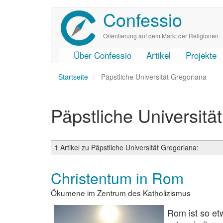
Confessio
Direkt
zum
Inhalt
Orientierung auf dem Markt der Religionen
Über Confessio
Artikel
Projekte
User
Main
Startseite
account
navigation
Päpstliche Universität Gregoriana
menu
Päpstliche Universitä
1 Artikel zu Päpstliche Universität Gregoriana:
Christentum in Rom
Ökumene im Zentrum des Katholizismus
Rom ist so et