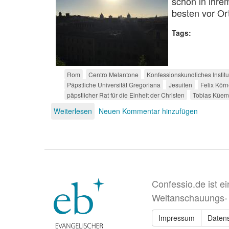
schon in ihre
besten vor Ort
Tags
Rom
Centro Melantone
Konfessionskundliches Institu
Päpstliche Universität Gregoriana
Jesuiten
Felix Körn
päpstlicher Rat für die Einheit der Christen
Tobias Küem
Weiterlesen
über
Neuen Kommentar hinzufügen
Christentum
in
Rom
Confessio.de ist e
Weltanschauungs-
Impressum
Daten