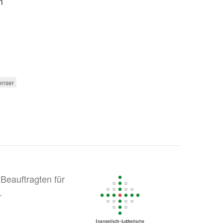
m
enser
Beauftragten für
.