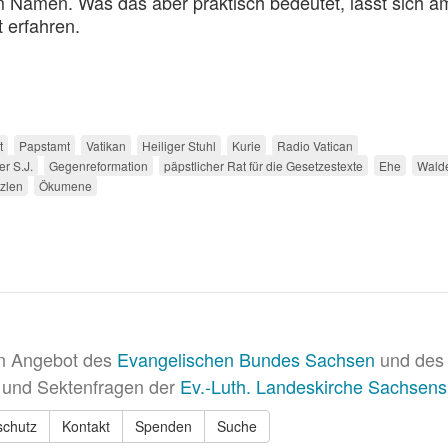
m Namen. Was das aber praktisch bedeutet, lässt sich a
 erfahren.
t
Papstamt
Vatikan
Heiliger Stuhl
Kurie
Radio Vatican
er S.J.
Gegenreformation
päpstlicher Rat für die Gesetzestexte
Ehe
Wald
zlen
Ökumene
in Angebot des
Evangelischen Bundes Sachsen
und des 
 und Sektenfragen der
Ev.-Luth. Landeskirche Sachsens
schutz
Kontakt
Spenden
Suche