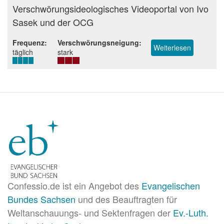
Beurteilung
Verschwörungsideologisches Videoportal von Ivo
Sasek und der OCG
Frequenz
Verschwörungsneigung
Weiterlesen
über
täglich
stark
Klagemaue
Confessio.de ist ein Angebot des
Evangelischen
Bundes Sachsen
und des Beauftragten für
Weltanschauungs- und Sektenfragen der
Ev.-Luth.