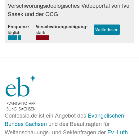
Beurteilung
Verschwörungsideologisches Videoportal von Ivo
Sasek und der OCG
Frequenz
Verschwörungsneigung
Weiterlesen
über
täglich
stark
Klagemaue
Confessio.de ist ein Angebot des
Evangelischen
Bundes Sachsen
und des Beauftragten für
Weltanschauungs- und Sektenfragen der
Ev.-Luth.