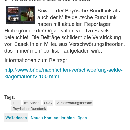
Sowohl der Bayrische Rundfunk als
auch der Mitteldeutsche Rundfunk
haben mit aktuellen Reportagen
Hintergründe der Organisation von Ivo Sasek
beleuchtet. Die Beiträge schildern die Verstrickung
von Sasek in ein Milieu aus Verschwörungstheorien,
das immer mehr politisch aufgeladen wird.
Informationen zum Beitrag:
http://www.br.de/nachrichten/verschwoerung-sekte-
klagemauer-tv-100.html
Tags
Film
Ivo Sasek
OCG
Verschwörungstheorie
Bayrischer Rundfunk
Weiterlesen
über
Neuen Kommentar hinzufügen
Verschwörungs-
Sekte: