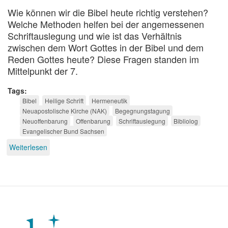
Wie können wir die Bibel heute richtig verstehen?
Welche Methoden helfen bei der angemessenen
Schriftauslegung und wie ist das Verhältnis
zwischen dem Wort Gottes in der Bibel und dem
Reden Gottes heute? Diese Fragen standen im
Mittelpunkt der 7.
Tags
Bibel
Heilige Schrift
Hermeneutik
Neuapostolische Kirche (NAK)
Begegnungstagung
Neuoffenbarung
Offenbarung
Schriftauslegung
Bibliolog
Evangelischer Bund Sachsen
Weiterlesen
über
Die
Heilige
Schrift
verstehen