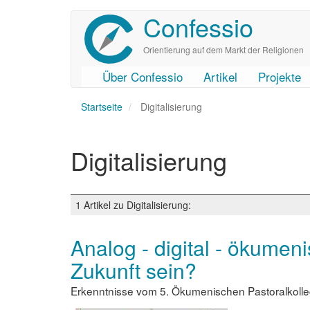
Confessio
Direkt
zum
Inhalt
Orientierung auf dem Markt der Religionen
Über Confessio
Artikel
Projekte
User
Main
Startseite
account
navigation
Digitalisierung
menu
Digitalisierung
1 Artikel zu Digitalisierung:
Analog - digital - ökumen
Zukunft sein?
Erkenntnisse vom 5. Ökumenischen Pastoralkoll