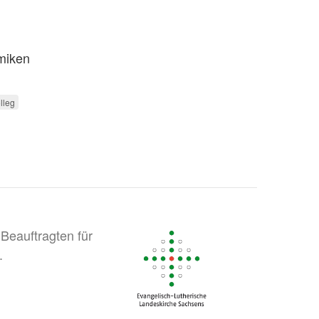
miken
lleg
Beauftragten für
.