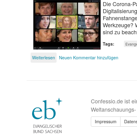
Die Corona-Pa
Digitalisierun
Fahnenstange 
Werkzeuge? W
sind zu beach
Tags
Evange
Weiterlesen
über
Neuen Kommentar hinzufügen
Analog
-
digital
-
ökumenisch:
Wie
wird
Confessio.de ist e
Gemeindearbeit
Weltanschauungs-
der
Zukunft
sein?
Impressum
Daten