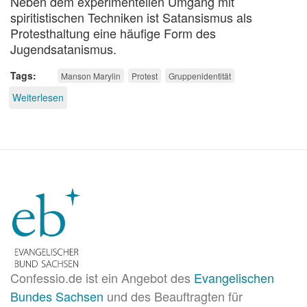
Neben dem experimentellen Umgang mit
spiritistischen Techniken ist Satansismus als
Protesthaltung eine häufige Form des
Jugendsatanismus.
Tags
Manson Marylin
Protest
Gruppenidentität
Weiterlesen
über
Ich
bin
gefährlich
Confessio.de ist ein Angebot des
Evangelischen
Bundes Sachsen
und des Beauftragten für