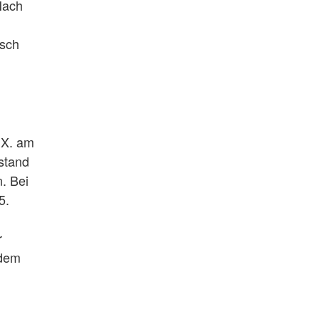
Nach
isch
IX. am
stand
. Bei
5.
r
 dem