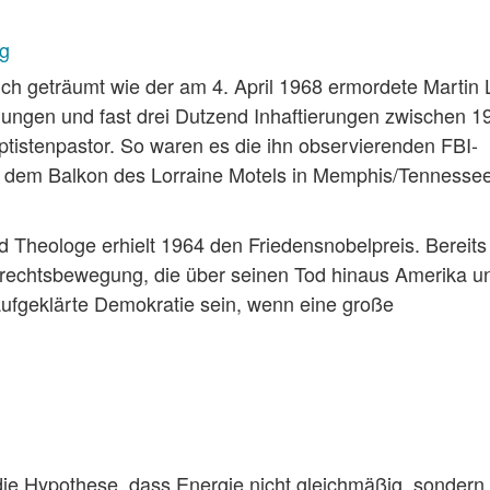
ng
lich geträumt wie der am 4. April 1968 ermordete Martin 
ndungen und fast drei Dutzend Inhaftierungen zwischen 1
ptistenpastor. So waren es die ihn observierenden FBI-
 auf dem Balkon des Lorraine Motels in Memphis/Tennesse
Theologe erhielt 1964 den Friedensnobelpreis. Bereits
rrechtsbewegung, die über seinen Tod hinaus Amerika u
aufgeklärte Demokratie sein, wenn eine große
die Hypothese, dass Energie nicht gleichmäßig, sondern 