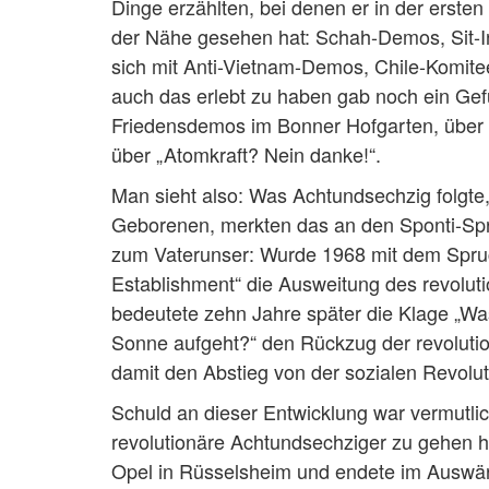
Dinge erzählten, bei denen er in der erste
der Nähe gesehen hat: Schah-Demos, Sit-
sich mit Anti-Vietnam-Demos, Chile-Komi
auch das erlebt zu haben gab noch ein Gef
Friedensdemos im Bonner Hofgarten, über 
über „Atomkraft? Nein danke!“.
Man sieht also: Was Achtundsechzig folgte, 
Geborenen, merkten das an den Sponti-Sp
zum Vaterunser: Wurde 1968 mit dem Spruc
Establishment“ die Ausweitung des revolut
bedeutete zehn Jahre später die Klage „Wa
Sonne aufgeht?“ den Rückzug der revoluti
damit den Abstieg von der sozialen Revolut
Schuld an dieser Entwicklung war vermutlich
revolutionäre Achtundsechziger zu gehen ha
Opel in Rüsselsheim und endete im Auswärt