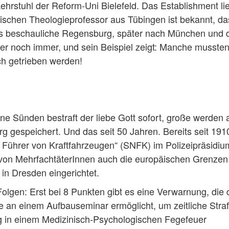
ehrstuhl der Reform-Uni Bielefeld. Das Establishment li
ischen Theologieprofessor aus Tübingen ist bekannt, da
ns beschauliche Regensburg, später nach München und 
t er noch immer, und sein Beispiel zeigt: Manche musste
ich getrieben werden!
ine Sünden bestraft der liebe Gott sofort, große werden 
g gespeichert. Und das seit 50 Jahren. Bereits seit 191
r Führer von Kraftfahrzeugen“ (SNFK) im Polizeipräsidiu
g von MehrfachtäterInnen auch die europäischen Grenzen
in Dresden eingerichtet.
lgen: Erst bei 8 Punkten gibt es eine Verwarnung, die 
e an einem Aufbauseminar ermöglicht, um zeitliche Stra
g in einem Medizinisch-Psychologischen Fegefeuer