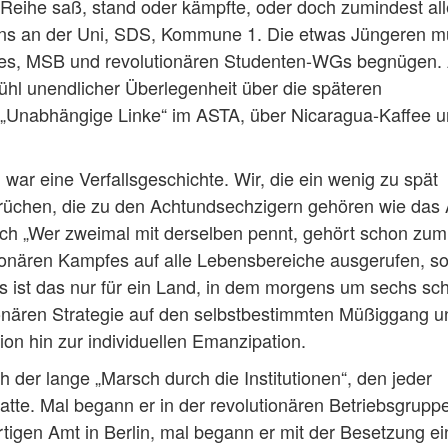
n Reihe saß, stand oder kämpfte, oder doch zumindest al
Ins an der Uni, SDS, Kommune 1. Die etwas Jüngeren m
tees, MSB und revolutionären Studenten-WGs begnügen.
ühl unendlicher Überlegenheit über die späteren
„Unabhängige Linke“ im ASTA, über Nicaragua-Kaffee 
war eine Verfallsgeschichte. Wir, die ein wenig zu spät
rüchen, die zu den Achtundsechzigern gehören wie da
h „Wer zweimal mit derselben pennt, gehört schon zum
ionären Kampfes auf alle Lebensbereiche ausgerufen, s
s ist das nur für ein Land, in dem morgens um sechs sc
onären Strategie auf den selbstbestimmten Müßiggang u
ion hin zur individuellen Emanzipation.
 der lange „Marsch durch die Institutionen“, den jeder
tte. Mal begann er in der revolutionären Betriebsgruppe
igen Amt in Berlin, mal begann er mit der Besetzung ei