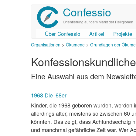
Confessio
Direkt
zum
Inhalt
Orientierung auf dem Markt der Religionen
Über Confessio
Artikel
Projekte
User
Main
Organisationen
Ökumene
Grundlagen der Ökume
account
navigation
Konfessionskundliche
menu
Eine Auswahl aus dem Newsletter
1968 Die ‚68er
Kinder, die 1968 geboren wurden, werden i
allerdings älter, meistens so zwischen 60 
könnten. Das zeigt, dass Achtundsechzig ni
und manchmal gefährliche Zeit war. Wer Ach