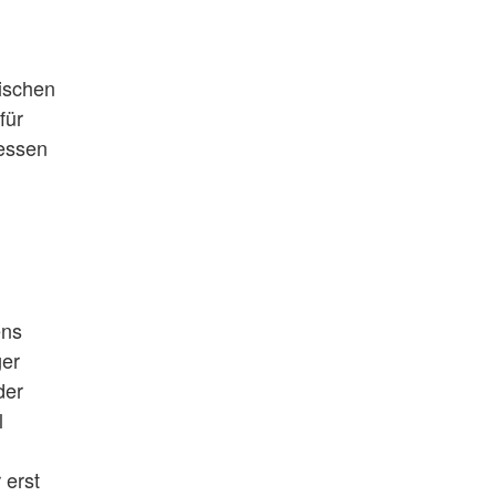
ischen
für
ressen
ens
ger
der
l
 erst