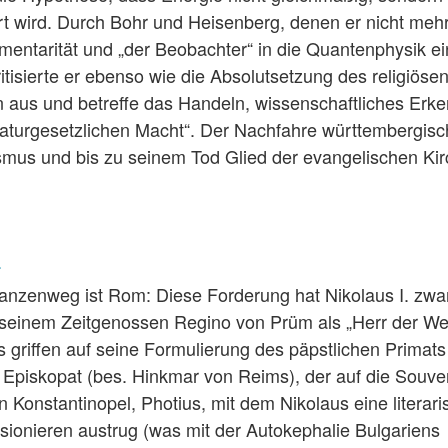
rt wird. Durch Bohr und Heisenberg, denen er nicht meh
mentarität und „der Beobachter“ in die Quantenphysik ei
tisierte er ebenso wie die Absolutsetzung des religiöse
 aus und betreffe das Handeln, wissenschaftliches Erk
„naturgesetzlichen Macht“. Der Nachfahre württembergisc
mus und bis zu seinem Tod Glied der evangelischen Kir
.
nstanzenweg ist Rom: Diese Forderung hat Nikolaus I. zwa
 seinem Zeitgenossen Regino von Prüm als „Herr der Wel
 griffen auf seine Formulierung des päpstlichen Primats
e Episkopat (bes. Hinkmar von Reims), der auf die Souver
n Konstantinopel, Photius, mit dem Nikolaus eine literar
sionieren austrug (was mit der Autokephalie Bulgariens