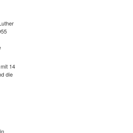
Luther
955
e
 mit 14
nd die
in