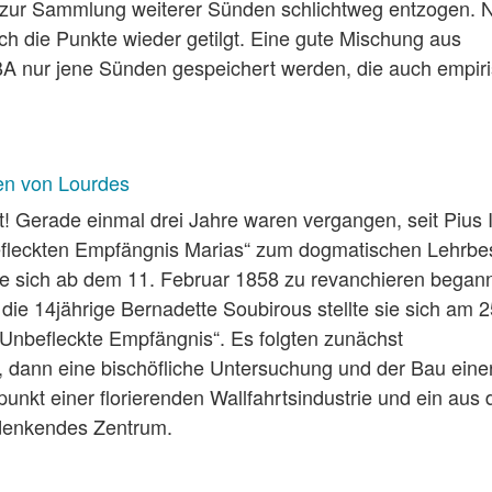
is zur Sammlung weiterer Sünden schlichtweg entzogen. 
h die Punkte wieder getilgt. Eine gute Mischung aus
BA nur jene Sünden gespeichert werden, die auch empir
en von Lourdes
! Gerade einmal drei Jahre waren vergangen, seit Pius 
efleckten Empfängnis Marias“ zum dogmatischen Lehrbe
rte sich ab dem 11. Februar 1858 zu revanchieren begann
die 14jährige Bernadette Soubirous stellte sie sich am 2
 Unbefleckte Empfängnis“. Es folgten zunächst
, dann eine bischöfliche Untersuchung und der Bau eine
lpunkt einer florierenden Wallfahrtsindustrie und ein aus
udenkendes Zentrum.