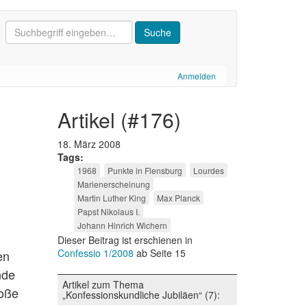
Anmelden
artikel (#176)
18. März 2008
Tags
1968
Punkte in Flensburg
Lourdes
Marienerscheinung
Martin Luther King
Max Planck
Papst Nikolaus I.
Johann Hinrich Wichern
Dieser Beitrag ist erschienen in
Confessio 1/2008
ab Seite 15
en
nde
Artikel zum Thema
roße
„Konfessionskundliche Jubiläen“ (7):