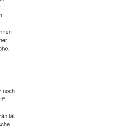
r
n.
n
ennen
her
che.
r noch
t“,
änität
ische