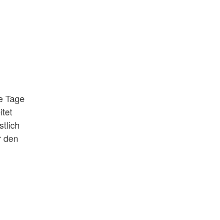
e Tage
itet
tlich
r den