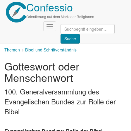
Confessio
Direkt
zum
Inhalt
Orientierung auf dem Markt der Religionen
Navigation
aktivieren/deaktivieren
Themen
Bibel und Schriftverständnis
Gotteswort oder
Menschenwort
100. Generalversammlung des
Evangelischen Bundes zur Rolle der
Bibel