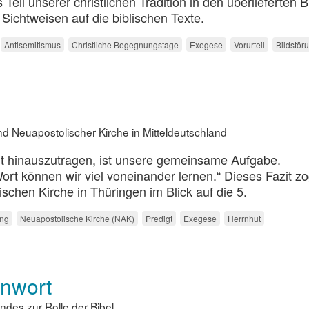
 Teil unserer christlichen Tradition in den überlieferten B
Sichtweisen auf die biblischen Texte.
Antisemitismus
Christliche Begegnungstage
Exegese
Vorurteil
Bildstör
 Neuapostolischer Kirche in Mitteldeutschland
lt hinauszutragen, ist unsere gemeinsame Aufgabe.
ort können wir viel voneinander lernen.“ Dieses Fazit z
schen Kirche in Thüringen im Blick auf die 5.
ng
Neuapostolische Kirche (NAK)
Predigt
Exegese
Herrnhut
nwort
es zur Rolle der Bibel