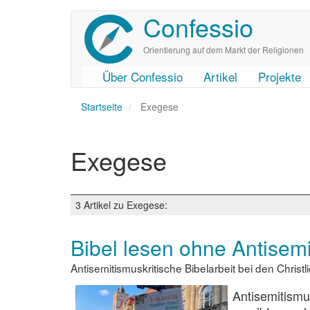
Confessio
Direkt
zum
Inhalt
Orientierung auf dem Markt der Religionen
Über Confessio
Artikel
Projekte
User
Main
Startseite
account
navigation
Exegese
menu
Exegese
3 Artikel zu Exegese:
Bibel lesen ohne Antisem
Antisemitismuskritische Bibelarbeit bei den Chri
Antisemitismu