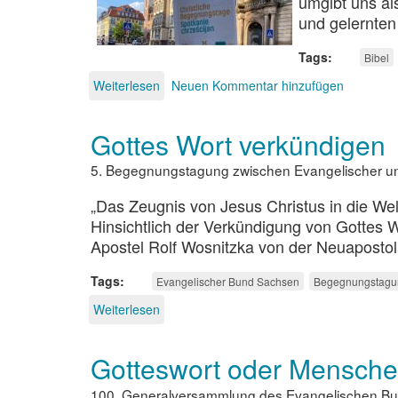
umgibt uns als
und gelernten 
Tags
Bibel
Weiterlesen
über
Neuen Kommentar hinzufügen
Bibel
lesen
Gottes Wort verkündigen
ohne
Antisemitismus
5. Begegnungstagung zwischen Evangelischer und
„Das Zeugnis von Jesus Christus in die We
Hinsichtlich der Verkündigung von Gottes W
Apostel Rolf Wosnitzka von der Neuapostoli
Tags
Evangelischer Bund Sachsen
Begegnungstagu
Weiterlesen
über
Gottes
Wort
Gotteswort oder Mensche
verkündigen
100. Generalversammlung des Evangelischen Bund