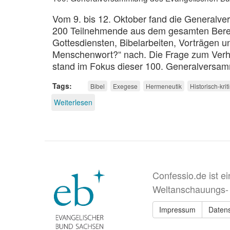
Vom 9. bis 12. Oktober fand die Generalve
200 Teilnehmende aus dem gesamten Bereic
Gottesdiensten, Bibelarbeiten, Vorträgen
Menschenwort?“ nach. Die Frage zum Verhäl
stand im Fokus dieser 100. Generalversa
Tags
Bibel
Exegese
Hermeneutik
Historisch-kri
Weiterlesen
über
Gotteswort
oder
Menschenwort
Confessio.de ist e
Weltanschauungs-
Impressum
Daten