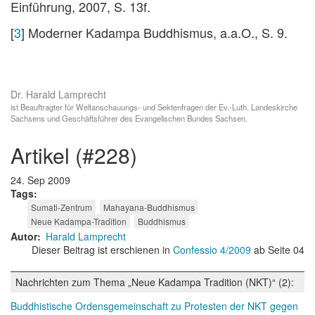
Einführung, 2007, S. 13f.
[
3
] Moderner Kadampa Buddhismus, a.a.O., S. 9.
Dr. Harald Lamprecht
ist Beauftragter für Weltanschauungs- und Sektenfragen der Ev.-Luth. Landeskirche
Sachsens und Geschäftsführer des Evangelischen Bundes Sachsen.
artikel (#228)
24. Sep 2009
Tags
Sumati-Zentrum
Mahayana-Buddhismus
Neue Kadampa-Tradition
Buddhismus
Autor
Harald Lamprecht
Dieser Beitrag ist erschienen in
Confessio 4/2009
ab Seite 04
Nachrichten zum Thema „Neue Kadampa Tradition (NKT)“ (2):
Buddhistische Ordensgemeinschaft zu Protesten der NKT gegen