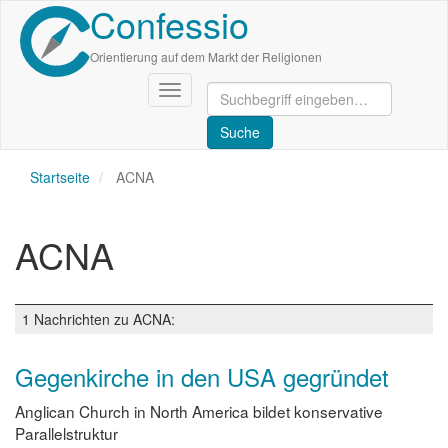
Confessio
Direkt
zum
Inhalt
Orientierung auf dem Markt der Religionen
Navigation
aktivieren/deaktivieren
Startseite
ACNA
ACNA
1 Nachrichten zu ACNA:
Gegenkirche in den USA gegründet
Anglican Church in North America bildet konservative
Parallelstruktur