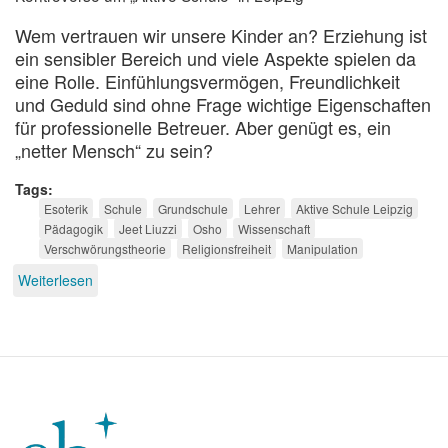
Wem vertrauen wir unsere Kinder an? Erziehung ist
ein sensibler Bereich und viele Aspekte spielen da
eine Rolle. Einfühlungsvermögen, Freundlichkeit
und Geduld sind ohne Frage wichtige Eigenschaften
für professionelle Betreuer. Aber genügt es, ein
„netter Mensch“ zu sein?
Tags
Esoterik
Schule
Grundschule
Lehrer
Aktive Schule Leipzig
Pädagogik
Jeet Liuzzi
Osho
Wissenschaft
Verschwörungstheorie
Religionsfreiheit
Manipulation
Weiterlesen
über
Wie
esoterisch
dürfen
Grundschullehrer
sein?