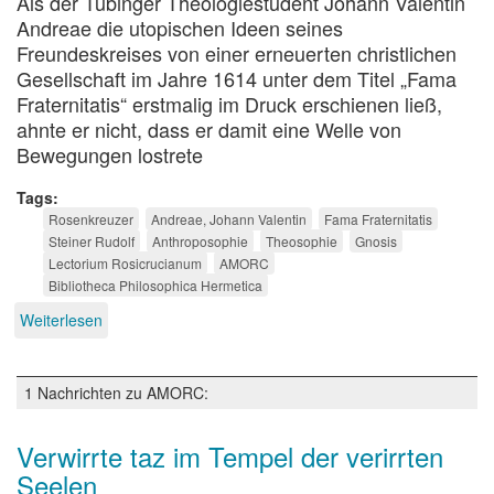
Als der Tübinger Theologiestudent Johann Valentin
Andreae die utopischen Ideen seines
Freundeskreises von einer erneuerten christlichen
Gesellschaft im Jahre 1614 unter dem Titel „Fama
Fraternitatis“ erstmalig im Druck erschienen ließ,
ahnte er nicht, dass er damit eine Welle von
Bewegungen lostrete
Tags
Rosenkreuzer
Andreae, Johann Valentin
Fama Fraternitatis
Steiner Rudolf
Anthroposophie
Theosophie
Gnosis
Lectorium Rosicrucianum
AMORC
Bibliotheca Philosophica Hermetica
Weiterlesen
über
400
Jahre
Rosenkreuzer
1 Nachrichten zu AMORC:
Verwirrte taz im Tempel der verirrten
Seelen