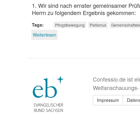
1. Wir sind nach ernster gemeinsamer Prüf
Herrn zu folgendem Ergebnis gekommen:
Tags
Pfingstbewegung
Pietismus
Gemeinschafts
Weiterlesen
über
Dokumentation:
100
Jahre
„Berliner
Erklärung“
Confessio.de ist e
Weltanschauungs-
Impressum
Daten