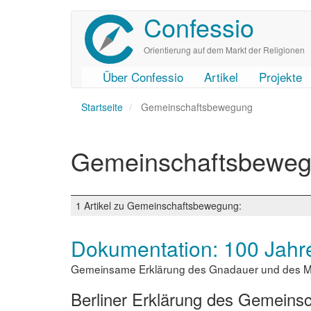
Confessio
Direkt
zum
Inhalt
Orientierung auf dem Markt der Religionen
Über Confessio
Artikel
Projekte
User
Main
Startseite
account
navigation
Gemeinschaftsbewegung
menu
Gemeinschaftsbewe
1 Artikel zu Gemeinschaftsbewegung:
Dokumentation: 100 Jahre
Gemeinsame Erklärung des Gnadauer und des M
Berliner Erklärung des Gemeins