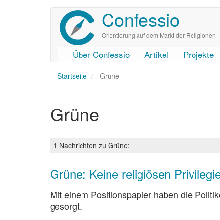
Confessio
Direkt
zum
Inhalt
Orientierung auf dem Markt der Religionen
Über Confessio
Artikel
Projekte
User
Main
Startseite
account
navigation
Grüne
menu
Grüne
1 Nachrichten zu Grüne:
Grüne: Keine religiösen Privilegi
Mit einem Positionspapier haben die Polit
gesorgt.