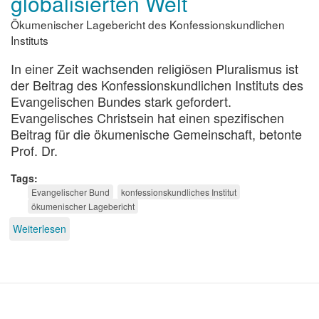
globalisierten Welt
Ökumenischer Lagebericht des Konfessionskundlichen
Instituts
In einer Zeit wachsenden religiösen Pluralismus ist
der Beitrag des Konfessionskundlichen Instituts des
Evangelischen Bundes stark gefordert.
Evangelisches Christsein hat einen spezifischen
Beitrag für die ökumenische Gemeinschaft, betonte
Prof. Dr.
Tags
Evangelischer Bund
konfessionskundliches Institut
ökumenischer Lagebericht
Weiterlesen
über
Evangelisch
in
einer
globalisierten
Welt