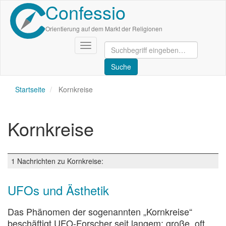
Confessio
Direkt
zum
Inhalt
Orientierung auf dem Markt der Religionen
Navigation
aktivieren/deaktivieren
Startseite
Kornkreise
Kornkreise
1 Nachrichten zu Kornkreise:
UFOs und Ästhetik
Das Phänomen der sogenannten „Kornkreise“
beschäftigt UFO-Forscher seit langem: große, oft