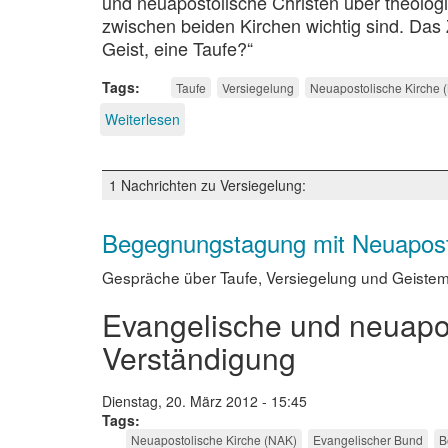
und neuapostolische Christen über theologi
zwischen beiden Kirchen wichtig sind. Das 
Geist, eine Taufe?“
Tags
Taufe
Versiegelung
Neuapostolische Kirche 
Weiterlesen
über
Taufe
und
Versiegelung
1 Nachrichten zu Versiegelung:
Begegnungstagung mit Neuaposto
Gespräche über Taufe, Versiegelung und Geiste
Evangelische und neuapo
Verständigung
Dienstag, 20. März 2012 - 15:45
Tags
Neuapostolische Kirche (NAK)
Evangelischer Bund
B