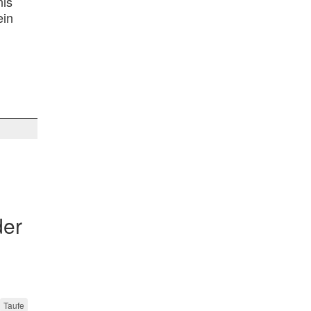
nis
ein
der
Taufe