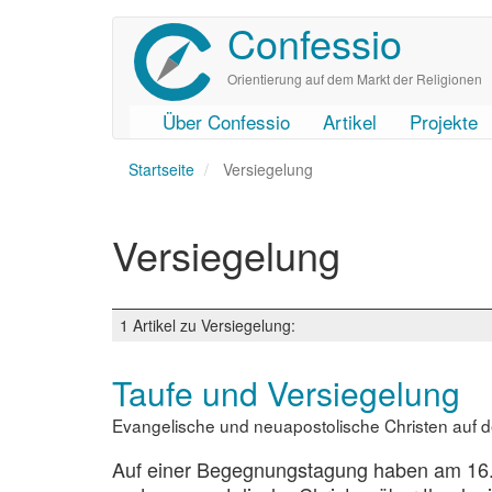
Confessio
Direkt
zum
Inhalt
Orientierung auf dem Markt der Religionen
Über Confessio
Artikel
Projekte
User
Main
Startseite
account
navigation
Versiegelung
menu
Versiegelung
1 Artikel zu Versiegelung:
Taufe und Versiegelung
Evangelische und neuapostolische Christen auf
Auf einer Begegnungstagung haben am 16./