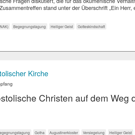
sche Fragen diskutiert, die für das ökumenische Verhält
Zusammentreffen stand unter der Überschrift „Ein Herr, 
(NAK)
Begegnungstagung
Heiliger Geist
Gotteskindschaft
lischer Kirche
mpfang
stolische Christen auf dem Weg 
egegnungstagung
Gotha
Augustinerkloster
Versiegelung
Heiliger Geist