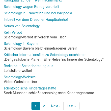
Scientology wegen Betrug verurteilt
Scientology in Frankreich und bei Wikipedia
Infozelt vor dem Dresdner Hauptbahnhof
Neues von Scientology
Kein Verbot
Scientology-Verbot ist vorerst vom Tisch
Scientology in Bayern
Scientology Bayern bleibt eingetragener Verein
Kritischer Informationsfilm zu Scientology erschienen
„Der gesäuberte Planet - Eine Reise ins Innere der Scientology"
Berlin baut Sektenberatung aus
Leitstelle erweitert
Scientology-Website
Video-Website online
scientologische Kindertagesstätte
Stadt München schließt scientologische Kindertagesstätte
Seitennummerierung
Aktuelle
1
Page
2
Nächste
Next ›
Letzte
Last »
Seite
Seite
Seite