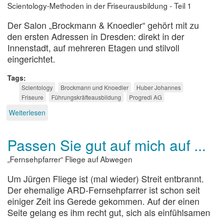
Scientology-Methoden in der Friseurausbildung - Teil 1
Geld
Der Salon „Brockmann & Knoedler“ gehört mit zu
den ersten Adressen in Dresden: direkt in der
Innenstadt, auf mehreren Etagen und stilvoll
eingerichtet.
Tags
Scientology
Brockmann und Knoedler
Huber Johannes
Friseure
Führungskräfteausbildung
Progredi AG
Weiterlesen
über
Kopfwäsche
und
Passen Sie gut auf mich auf ...
mehr
„Fernsehpfarrer“ Fliege auf Abwegen
Um Jürgen Fliege ist (mal wieder) Streit entbrannt.
Der ehemalige ARD-Fernsehpfarrer ist schon seit
einiger Zeit ins Gerede gekommen. Auf der einen
Seite gelang es ihm recht gut, sich als einfühlsamen