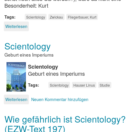
Besonderheit: Kurt
Tags
Scientology
Zwickau
Fliegerbauer, Kurt
Weiterlesen
über
Scientology
zwischen
Scientology
Ignoranz
und
Geburt eines Imperiums
Hysterie
Scientology
Geburt eines Imperiums
Tags
Scientology
Hauser Linus
Studie
Weiterlesen
über
Neuen Kommentar hinzufügen
Scientology
Wie gefährlich ist Scientology?
(EZW-Text 197)