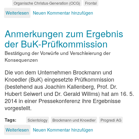
Organische Christus-Generation (OCG)
Frontal
Weiterlesen
über
Neuen Kommentar hinzufügen
Hilflos
nach
Anmerkungen zum Ergebnis
Sektenausstieg
der BuK-Prüfkommission
Bestätigung der Vorwürfe und Verschleierung der
Konsequenzen
Die von dem Unternehmen Brockmann und
Knoedler (BuK) eingesetzte Prüfkommission
(bestehend aus Joachim Kallenberg, Prof. Dr.
Hubert Seiwert und Dr. Gerald Willms) hat am 16. 5.
2014 in einer Pressekonferenz ihre Ergebnisse
vorgestellt.
Tags
Scientology
Brockmann und Knoedler
Progredi AG
Weiterlesen
über
Neuen Kommentar hinzufügen
Anmerkungen