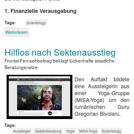
1. Finanzielle Verausgabung
Tags
Scientology
Weiterlesen
über
Kurzinfo:
Was
Hilflos nach Sektenausstieg
ist
an
Frontal-Fernsehbeitrag beklagt lückenhafte staatliche
Scientology
gefährlich?
Beratungsnetze
Den Auftakt bildete
eine Aussteigerin aus
einer Yoga-Gruppe
(MISA-Yoga) um den
rumänischen Guru
Gregorian Bivolaru.
Tags
Aussteiger
Sektenberatung
Yoga
MISA-Yoga
Scientology