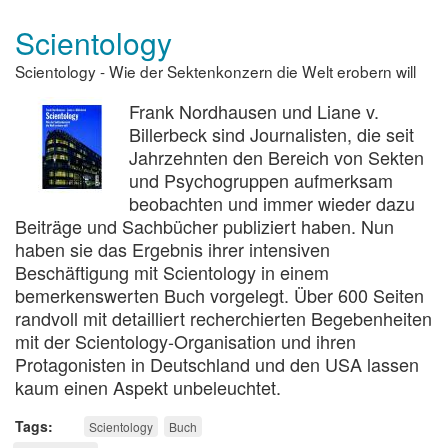
gefährlich
Scientology
ist
Scientology?
Scientology - Wie der Sektenkonzern die Welt erobern will
(EZW-
Text
Frank Nordhausen und Liane v.
197)
Billerbeck sind Journalisten, die seit
Jahrzehnten den Bereich von Sekten
und Psychogruppen aufmerksam
beobachten und immer wieder dazu
Beiträge und Sachbücher publiziert haben. Nun
haben sie das Ergebnis ihrer intensiven
Beschäftigung mit Scientology in einem
bemerkenswerten Buch vorgelegt. Über 600 Seiten
randvoll mit detailliert recherchierten Begebenheiten
mit der Scientology-Organisation und ihren
Protagonisten in Deutschland und den USA lassen
kaum einen Aspekt unbeleuchtet.
Tags
Scientology
Buch