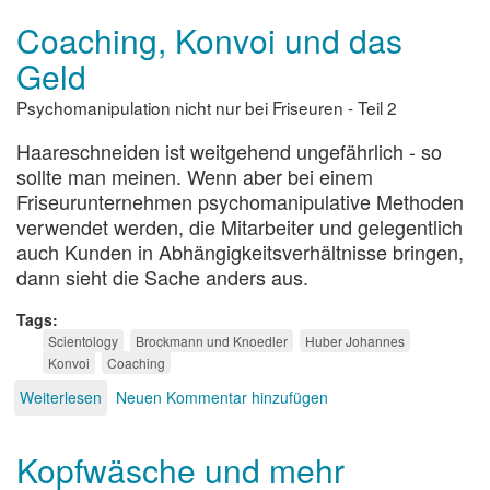
zum
Coaching, Konvoi und das
Ergebnis
der
Geld
BuK-
Prüfkommission
Psychomanipulation nicht nur bei Friseuren - Teil 2
Haareschneiden ist weitgehend ungefährlich - so
sollte man meinen. Wenn aber bei einem
Friseurunternehmen psychomanipulative Methoden
verwendet werden, die Mitarbeiter und gelegentlich
auch Kunden in Abhängigkeitsverhältnisse bringen,
dann sieht die Sache anders aus.
Tags
Scientology
Brockmann und Knoedler
Huber Johannes
Konvoi
Coaching
Weiterlesen
über
Neuen Kommentar hinzufügen
Coaching,
Konvoi
Kopfwäsche und mehr
und
das