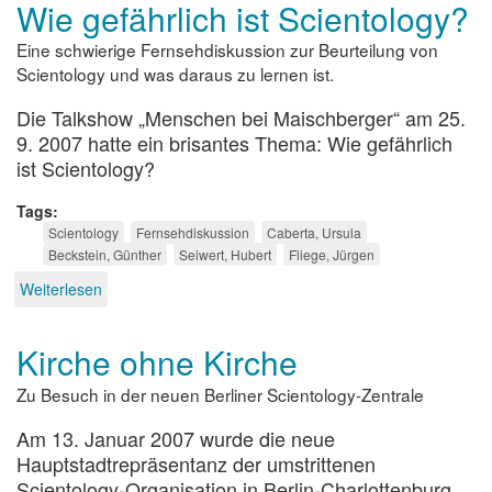
Wie gefährlich ist Scientology?
die
Gerüchteküche
Eine schwierige Fernsehdiskussion zur Beurteilung von
Scientology und was daraus zu lernen ist.
Die Talkshow „Menschen bei Maischberger“ am 25.
9. 2007 hatte ein brisantes Thema: Wie gefährlich
ist Scientology?
Tags
Scientology
Fernsehdiskussion
Caberta, Ursula
Beckstein, Günther
Seiwert, Hubert
Fliege, Jürgen
Weiterlesen
über
Wie
gefährlich
Kirche ohne Kirche
ist
Scientology?
Zu Besuch in der neuen Berliner Scientology-Zentrale
Am 13. Januar 2007 wurde die neue
Hauptstadtrepräsentanz der umstrittenen
Scientology-Organisation in Berlin-Charlottenburg