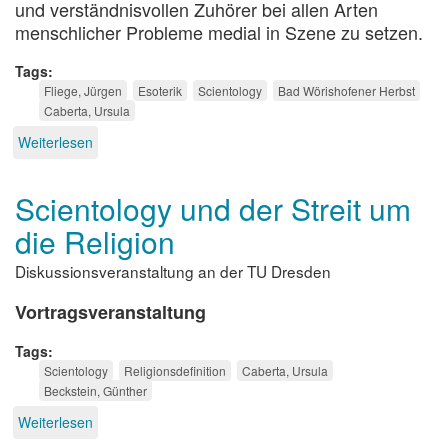
und verständnisvollen Zuhörer bei allen Arten
menschlicher Probleme medial in Szene zu setzen.
Tags
Fliege, Jürgen
Esoterik
Scientology
Bad Wörishofener Herbst
Caberta, Ursula
Weiterlesen
über
Passen
Sie
Scientology und der Streit um
gut
auf
die Religion
mich
auf
Diskussionsveranstaltung an der TU Dresden
...
Vortragsveranstaltung
Tags
Scientology
Religionsdefinition
Caberta, Ursula
Beckstein, Günther
Weiterlesen
über
Scientology