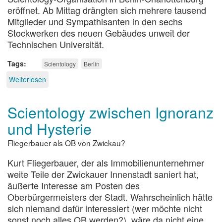
eröffnet. Ab Mittag drängten sich mehrere tausend
Mitglieder und Sympathisanten in den sechs
Stockwerken des neuen Gebäudes unweit der
Technischen Universität.
Tags
Scientology
Berlin
Weiterlesen
über
Kirche
ohne
Scientology zwischen Ignoranz
Kirche
und Hysterie
Fliegerbauer als OB von Zwickau?
Kurt Fliegerbauer, der als Immobilienunternehmer
weite Teile der Zwickauer Innenstadt saniert hat,
äußerte Interesse am Posten des
Oberbürgermeisters der Stadt. Wahrscheinlich hätte
sich niemand dafür interessiert (wer möchte nicht
sonst noch alles OB werden?), wäre da nicht eine