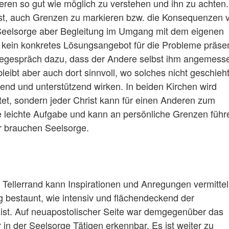
eren so gut wie möglich zu verstehen und ihn zu achten
ch ist, auch Grenzen zu markieren bzw. die Konsequenzen 
 Seelsorge aber Begleitung im Umgang mit dem eigenen
nn kein konkretes Lösungsangebot für die Probleme präsen
gegespräch dazu, dass der Andere selbst ihm angemess
ibt aber auch dort sinnvoll, wo solches nicht geschieht
tend und unterstützend wirken. In beiden Kirchen wird
tet, sondern jeder Christ kann für einen Anderen zum
ne leichte Aufgabe und kann an persönliche Grenzen führ
er brauchen Seelsorge.
 Tellerrand kann Inspirationen und Anregungen vermitte
 bestaunt, wie intensiv und flächendeckend der
 ist. Auf neuapostolischer Seite war demgegenüber das
in der Seelsorge Tätigen erkennbar. Es ist weiter zu