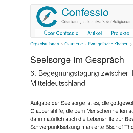
Confessio
Direkt
zum
Inhalt
Orientierung auf dem Markt der Religionen
Über Confessio
Artikel
Projekte
User
Main
Organisationen
Ökumene
Evangelische Kirchen
account
navigation
menu
Seelsorge im Gespräch
6. Begegnungstagung zwischen E
Mitteldeutschland
Aufgabe der Seelsorge ist es, die gottgewol
Glaubenshilfe, die dem Menschen helfen sol
dann natürlich auch die Lebenshilfe zur Be
Schwerpunktsetzung markierte Bischof Th