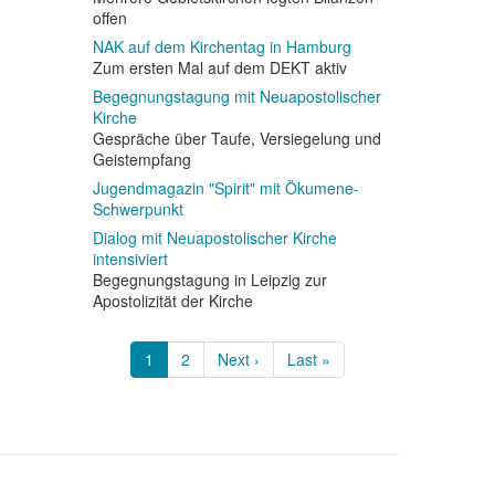
offen
NAK auf dem Kirchentag in Hamburg
Zum ersten Mal auf dem DEKT aktiv
Begegnungstagung mit Neuapostolischer
Kirche
Gespräche über Taufe, Versiegelung und
Geistempfang
Jugendmagazin "Spirit" mit Ökumene-
Schwerpunkt
Dialog mit Neuapostolischer Kirche
intensiviert
Begegnungstagung in Leipzig zur
Apostolizität der Kirche
Seitennummerierung
Aktuelle
1
Page
2
Nächste
Next ›
Letzte
Last »
Seite
Seite
Seite