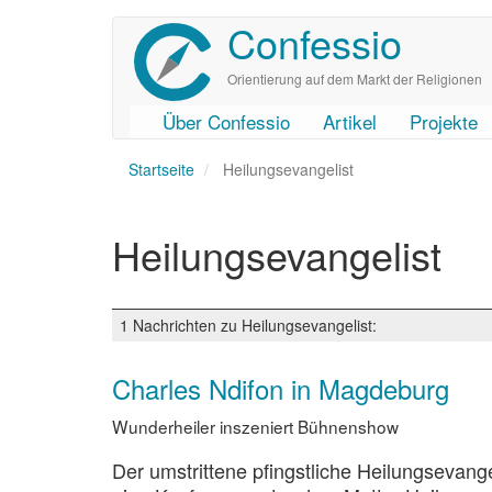
Confessio
Direkt
zum
Inhalt
Orientierung auf dem Markt der Religionen
Über Confessio
Artikel
Projekte
User
Main
Startseite
account
navigation
Heilungsevangelist
menu
Heilungsevangelist
1 Nachrichten zu Heilungsevangelist:
Charles Ndifon in Magdeburg
Wunderheiler inszeniert Bühnenshow
Der umstrittene pfingstliche Heilungsevan