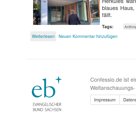
Herkules wand
blaues Haus,
fällt.
Tags
Anthro
Weiterlesen
über
Neuen Kommentar hinzufügen
Erkenntnisarbeit
in
Himmelblau
Confessio.de ist e
Weltanschauungs-
Impressum
Daten