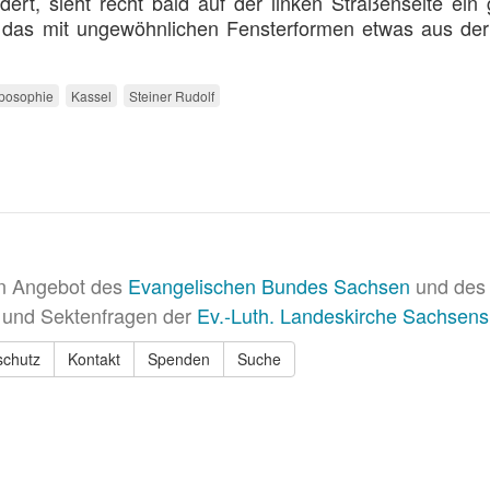
ert, sieht recht bald auf der linken Straßenseite ein
 das mit ungewöhnlichen Fensterformen etwas aus de
posophie
Kassel
Steiner Rudolf
in Angebot des
Evangelischen Bundes Sachsen
und des 
 und Sektenfragen der
Ev.-Luth. Landeskirche Sachsens
schutz
Kontakt
Spenden
Suche