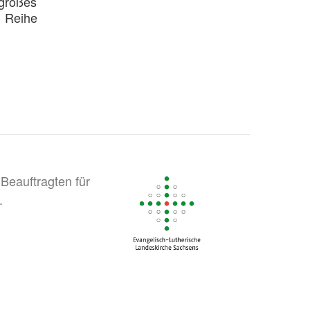
 großes
r Reihe
Beauftragten für
.