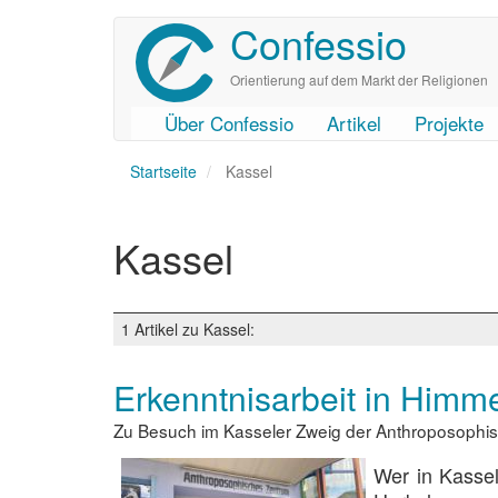
Confessio
Direkt
zum
Inhalt
Orientierung auf dem Markt der Religionen
Über Confessio
Artikel
Projekte
User
Main
Startseite
account
navigation
Kassel
menu
Kassel
1 Artikel zu Kassel:
Erkenntnisarbeit in Himm
Zu Besuch im Kasseler Zweig der Anthroposophis
Wer in Kasse