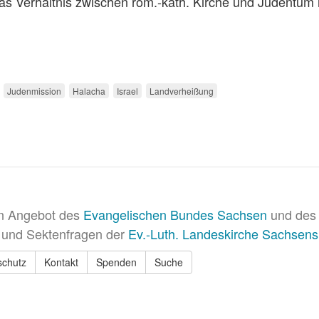
as Verhältnis zwischen röm.-kath. Kirche und Judentum
Judenmission
Halacha
Israel
Landverheißung
in Angebot des
Evangelischen Bundes Sachsen
und des 
 und Sektenfragen der
Ev.-Luth. Landeskirche Sachsens
schutz
Kontakt
Spenden
Suche