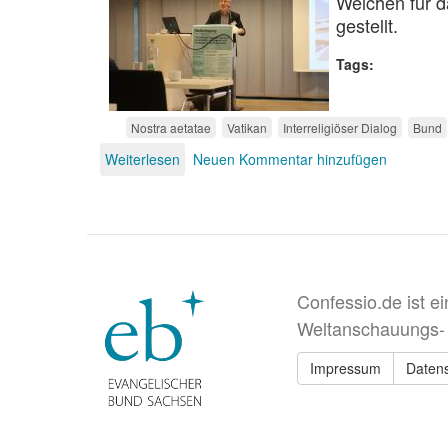
Weichen für d
gestellt.
Tags
Nostra aetatae
Vatikan
Interreligiöser Dialog
Bund
Weiterlesen
über
Neuen Kommentar hinzufügen
Katholizismus
und
Judentum
Confessio.de ist e
Weltanschauungs-
Impressum
Daten