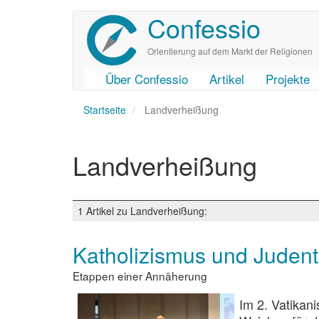
Confessio
Direkt
zum
Inhalt
Orientierung auf dem Markt der Religionen
Über Confessio
Artikel
Projekte
User
Main
Startseite
account
navigation
Landverheißung
menu
Landverheißung
1 Artikel zu Landverheißung:
Katholizismus und Juden
Etappen einer Annäherung
Im 2. Vatikan