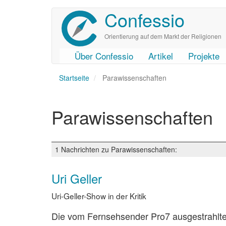
Confessio
Direkt
zum
Inhalt
Orientierung auf dem Markt der Religionen
Über Confessio
Artikel
Projekte
User
Main
Startseite
account
navigation
Parawissenschaften
menu
Parawissenschaften
1 Nachrichten zu Parawissenschaften:
Uri Geller
Uri-Geller-Show in der Kritik
Die vom Fernsehsender Pro7 ausgestrahlte Sh