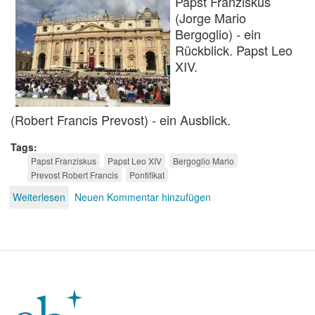
Papst Franziskus
(Jorge Mario
Bergoglio) - ein
Rückblick. Papst Leo
XIV.
(Robert Francis Prevost) - ein Ausblick.
Tags
Papst Franziskus
Papst Leo XIV
Bergoglio Mario
Prevost Robert Francis
Pontifikat
Weiterlesen
über
Neuen Kommentar hinzufügen
Papstwechsel
in
Rom