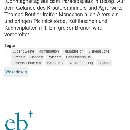
„Sonntagmittag auf dem Paradiesplatz in Belzig. Auf
dem Gelände des Kräutersammlers und Agrarwirts
Thomas Beutler treffen Menschen allen Alters ein
und bringen Picknickkörbe, Kühltaschen und
Kuchenplatten mit. Ein großer Brunch wird
vorbereitet.
Tags
Jugendweihe
Konfirmation
Ritualdesign
Visionssuche
Drachin
Phoenix
Potsdam
Schamanismus
Lebensschule e.V.
Manne e.V.
Naturerfahrung
Indianer
Weiterlesen
über
Drachinzeit
und
Phönixzeit