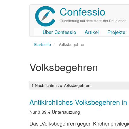
Confessio
Direkt
zum
Inhalt
Orientierung auf dem Markt der Religionen
Über Confessio
Artikel
Projekte
User
Main
Startseite
account
navigation
Volksbegehren
menu
Volksbegehren
1 Nachrichten zu Volksbegehren:
Antikirchliches Volksbegehren in
Nur 0,89% Unterstützung
Das „Volksbegehren gegen Kirchenprivileg