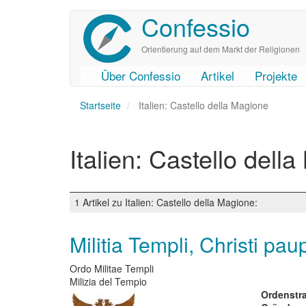
Confessio
Direkt
zum
Inhalt
Orientierung auf dem Markt der Religionen
Über Confessio
Artikel
Projekte
User
Main
Startseite
account
navigation
Italien: Castello della Magione
menu
Italien: Castello dell
1 Artikel zu Italien: Castello della Magione:
Militia Templi, Christi p
Ordo Militae Templi
Milizia del Tempio
Ordenstra