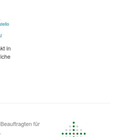
.
stello
l
kt in
liche
Beauftragten für
.