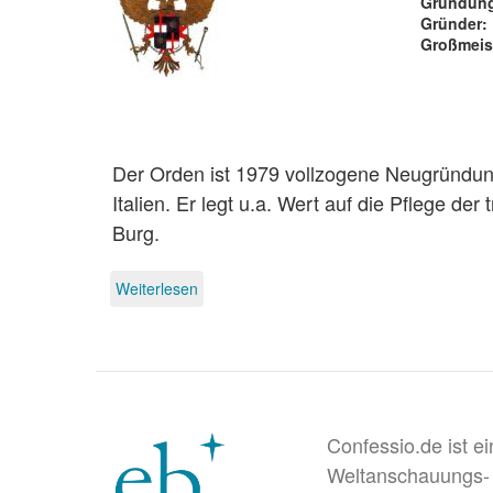
Gründung
Gründer
Großmeis
Der Orden ist 1979 vollzogene Neugründung 
Italien. Er legt u.a. Wert auf die Pflege der 
Burg.
Weiterlesen
über
Militia
Templi,
Christi
pauperum
Militum
Ordo
Confessio.de ist e
Weltanschauungs-