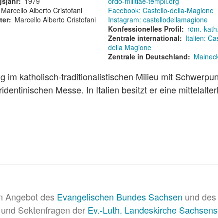
sjahr
1979
ordo-militiae-templi.org
Marcello Alberto Cristofani
Facebook: Castello-della-Magione
ter
Marcello Alberto Cristofani
Instagram: castellodellamagione
Konfessionelles Profil
röm.-kath
Zentrale international
Italien: Ca
della Magione
Zentrale in Deutschland
Maineck
im katholisch-traditionalistischen Milieu mit Schwerpun
tridentinischen Messe. In Italien besitzt er eine mittelalter
in Angebot des
Evangelischen Bundes Sachsen
und des 
 und Sektenfragen der
Ev.-Luth. Landeskirche Sachsens