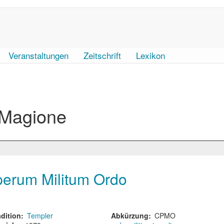
Veranstaltungen
Zeitschrift
Lexikon
a Magione
auperum Militum Ordo
dition
Templer
Abkürzung
CPMO